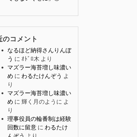
近のコメント
なるほど納得さんりんぼ
う
に
ｵﾄﾞﾛ木
より
マズラー海苔増し味濃い
め
に
わるたけんぞう
よ
り
マズラー海苔増し味濃い
め
に
輝く月のように
よ
り
理事役員の輪番制は経験
回数に留意
に
わるたけ
んぞう
より