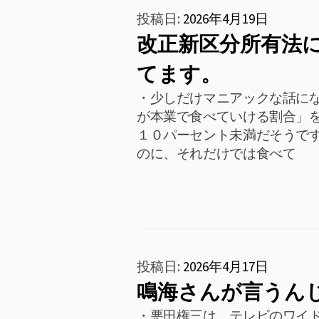
ン
投稿日:
2026年4月19日
改正新区分所有法
メ
てます。
ニ
・少しだけマニアックな話にな
ュ
が本業で食べていける割合」を
１０パーセント未満だそうで
ー
のに、それだけでは食べて
投稿日:
2026年4月17日
鳴海さんが言うん
・悪田権三は、テレビのワイ