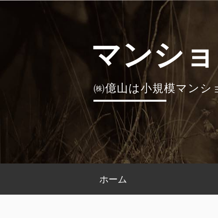
コ
ン
テ
マンショ
ン
ツ
へ
㈱億山は小規模マンシ
ス
キ
ッ
プ
メ
ホーム
イ