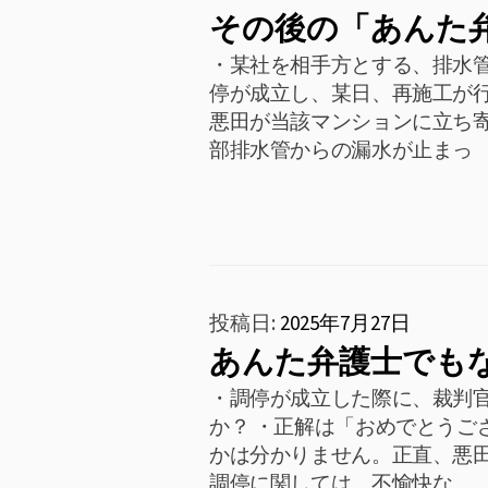
その後の「あんた
・某社を相手方とする、排水
停が成立し、某日、再施工が行
悪田が当該マンションに立ち
部排水管からの漏水が止まっ
投稿日:
2025年7月27日
あんた弁護士でも
・調停が成立した際に、裁判
か？ ・正解は「おめでとうご
かは分かりません。正直、悪
調停に関しては、不愉快な