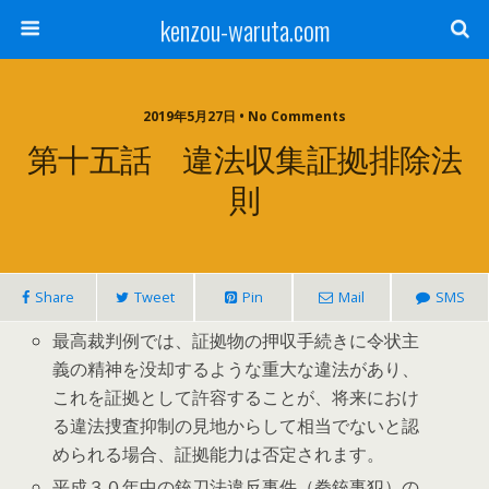
kenzou-waruta.com
2019年5月27日 • No Comments
第十五話 違法収集証拠排除法
則
Share
Tweet
Pin
Mail
SMS
最高裁判例では、証拠物の押収手続きに令状主
義の精神を没却するような重大な違法があり、
これを証拠として許容することが、将来におけ
る違法捜査抑制の見地からして相当でないと認
められる場合、証拠能力は否定されます。
平成３０年中の銃刀法違反事件（拳銃事犯）の