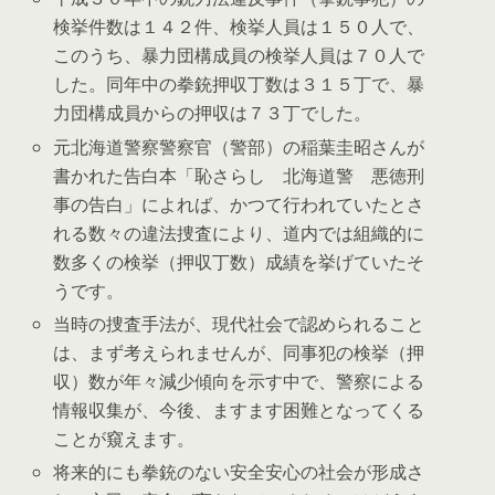
検挙件数は１４２件、検挙人員は１５０人で、
このうち、暴力団構成員の検挙人員は７０人で
した。同年中の拳銃押収丁数は３１５丁で、暴
力団構成員からの押収は７３丁でした。
元北海道警察警察官（警部）の稲葉圭昭さんが
書かれた告白本「恥さらし 北海道警 悪徳刑
事の告白」によれば、かつて行われていたとさ
れる数々の違法捜査により、道内では組織的に
数多くの検挙（押収丁数）成績を挙げていたそ
うです。
当時の捜査手法が、現代社会で認められること
は、まず考えられませんが、同事犯の検挙（押
収）数が年々減少傾向を示す中で、警察による
情報収集が、今後、ますます困難となってくる
ことが窺えます。
将来的にも拳銃のない安全安心の社会が形成さ