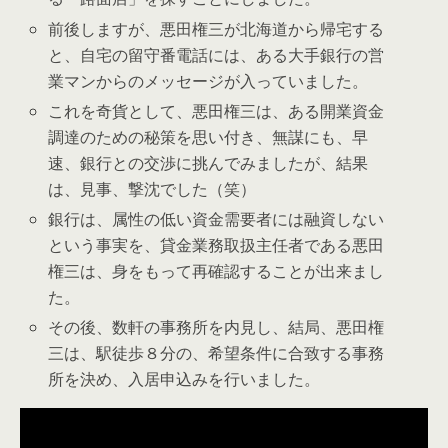
前後しますが、悪田権三が北海道から帰宅する
と、自宅の留守番電話には、ある大手銀行の営
業マンからのメッセージが入っていました。
これを奇貨として、悪田権三は、ある開業資金
調達のための秘策を思い付き、無謀にも、早
速、銀行との交渉に挑んでみましたが、結果
は、見事、撃沈でした（笑）
銀行は、属性の低い資金需要者には融資しない
という事実を、貸金業務取扱主任者である悪田
権三は、身をもって再確認することが出来まし
た。
その後、数軒の事務所を内見し、結局、悪田権
三は、駅徒歩８分の、希望条件に合致する事務
所を決め、入居申込みを行いました。