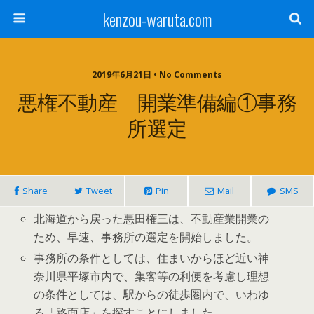
kenzou-waruta.com
2019年6月21日 • No Comments
悪権不動産 開業準備編①事務
所選定
Share
Tweet
Pin
Mail
SMS
北海道から戻った悪田権三は、不動産業開業の
ため、早速、事務所の選定を開始しました。
事務所の条件としては、住まいからほど近い神
奈川県平塚市内で、集客等の利便を考慮し理想
の条件としては、駅からの徒歩圏内で、いわゆ
る「路面店」を探すことにしました。