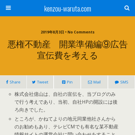
kenzou-waruta.com
2019年8月3日 • No Comments
悪権不動産 開業準備編⑨広告
宣伝費を考える
Share
Tweet
Pin
Mail
SMS
株式会社億山は、自社の宣伝を、当ブログのみ
で行う考えであり、当初、自社HPの開設には後
ろ向きでした。
ところが、かねてよりの地元同業他社さんから
のお勧めもあり、テレビCMでも有名な某不動産
情報サイトの運営会社に問い合わせをすること