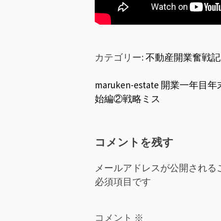
カテゴリー:
不動産開業奮戦記
投
maruken-estate 開業一年目
始編②戦略ミス
稿
ナ
コメントを残す
ビ
ゲ
メールアドレスが公開される
必須項目です
ー
シ
コメント
※