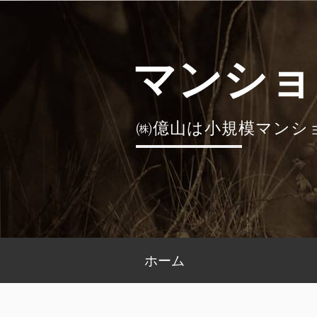
コ
ン
テ
マンショ
ン
ツ
へ
㈱億山は小規模マンシ
ス
キ
ッ
プ
メ
ホーム
イ