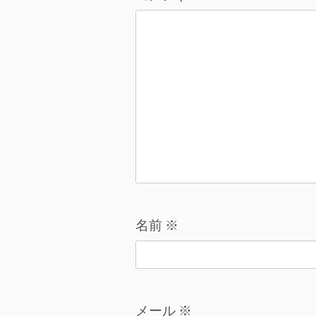
ョ
ン
名前
※
メール
※