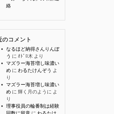
絡
近のコメント
なるほど納得さんりんぼ
う
に
ｵﾄﾞﾛ木
より
マズラー海苔増し味濃い
め
に
わるたけんぞう
よ
り
マズラー海苔増し味濃い
め
に
輝く月のように
よ
り
理事役員の輪番制は経験
回数に留意
に
わるたけ