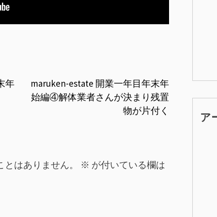
年末年
maruken-estate 開業一年目年末年
始編④解体業者さんが決まり残置
物が片付く
ア
ことはありません。
※
が付いている欄は