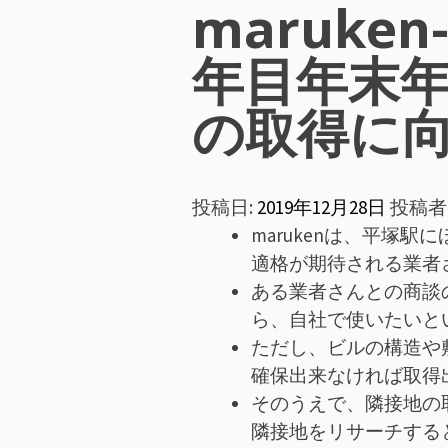
ン
maruken
メ
年目年末
ニ
の取得に
ュ
投稿日:
2019年12月28日
投稿者
ー
marukenは、平塚
適格が期待される業者
ある業者さんとの商談
ら、自社で使いたいと
ただし、ビルの構造や
確保出来なければ取得
そのうえで、隣接地の
隣接地をリサーチする