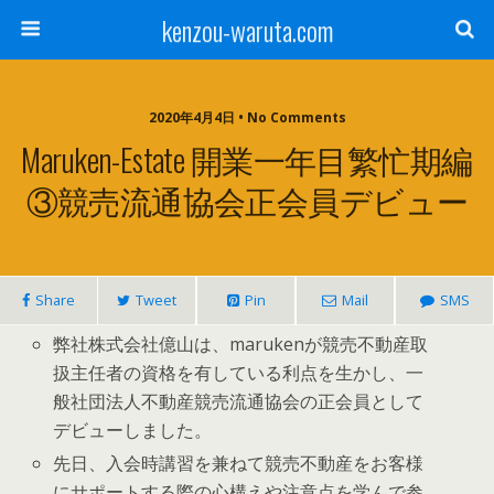
kenzou-waruta.com
2020年4月4日 • No Comments
Maruken-Estate 開業一年目繁忙期編
③競売流通協会正会員デビュー
Share
Tweet
Pin
Mail
SMS
弊社株式会社億山は、marukenが競売不動産取
扱主任者の資格を有している利点を生かし、一
般社団法人不動産競売流通協会の正会員として
デビューしました。
先日、入会時講習を兼ねて競売不動産をお客様
にサポートする際の心構えや注意点を学んで参