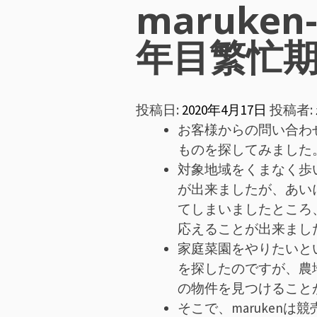
ン
maruken
メ
年目繁忙
ニ
投稿日:
2020年4月17日
投稿者:
ュ
お客様からの問い合わ
ー
ものを探してみました
対象地域をくまなく歩
が出来ましたが、あい
てしまいましたところ
応えることが出来まし
家庭菜園をやりたいと
を探したのですが、農
の物件を見つけること
そこで、maruken