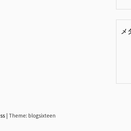
メ
ss
|
Theme: blogsixteen