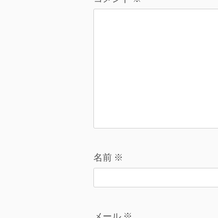
シ
ョ
ン
名前
※
メール
※