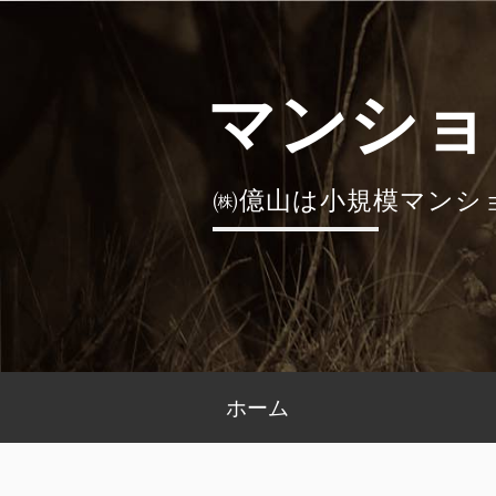
コ
ン
テ
マンショ
ン
ツ
へ
㈱億山は小規模マンシ
ス
キ
ッ
プ
メ
ホーム
イ