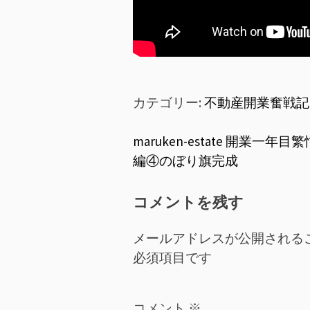
カテゴリー:
不動産開業奮戦記
投
maruken-estate 開業一年目
編④のぼり旗完成
稿
ナ
コメントを残す
ビ
メールアドレスが公開される
ゲ
必須項目です
ー
コメント
※