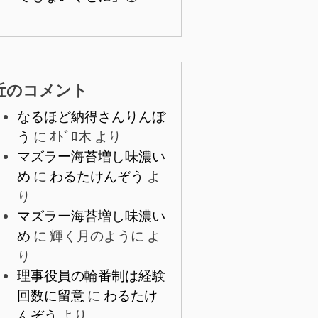
近のコメント
なるほど納得さんりんぼ
う
に
ｵﾄﾞﾛ木
より
マズラー海苔増し味濃い
め
に
わるたけんぞう
よ
り
マズラー海苔増し味濃い
め
に
輝く月のように
よ
り
理事役員の輪番制は経験
回数に留意
に
わるたけ
んぞう
より