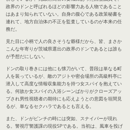
政界のドンと呼ばれるほどの影響力ある人物であること
はあまり知られていない。自身の腹心である政策秘書を
連れて、地方自治体の不正を監査しているのが本来の任
務だ。
見た目に小柄で人の良さそうな爺様だから、皆、まさか
こんな年寄りが茨城県選出の政界のドンであるとは誰も
が予想だにしない。
ドンの取り巻きには他にも懐刀がいて、普段は単なる町
人を装っているが、敵のアジトや密会場所の高級料亭に
潜入して高度な情報収集能力を持つ女スパイを抱えてい
る。何故か女スパイの入浴シーンばかりがクローズアッ
プされ男性視聴者の期待にも応えようとの意図を垣間見
るが、単なるセクハラであるとも言える。
また、ドンがピンチの時には突如、スナイパーが現れ
る。警視庁警護課の現役SPである。当初は、風車を投げ