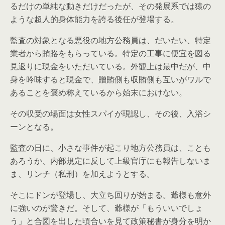
るだけの単純な動きだけだったが、その発展系では猿の
ような超人的身体能力を誇る後任が登場する。
監査の対象となる悪役の地方公務員は、だいたい、特定
業者から賄賂をもらっている。特定の工事に便宜を図る
見返りに現金をいただいている。外観上は最中だが、中
身を吟味すると現金で、贈賄側も収賄側も互いがワルで
あることを褒め称えているから始末におけない。
その収受の場面は女性スパイが現認し、その後、入浴シ
ーンとなる。
監査の日に、小さな事件が起こり地方公務員は、ことも
あろうか、内部規定に反して上級官庁にも報告しないま
ま、リンチ（私刑）を加えようとする。
そこにドンが登場し、大立ち回りが始まる。爺様も意外
に強いのが驚きだ。そして、爺様が「もういいでしょ
う」と合図を出した頃合いを見て政策秘書が身分を明か