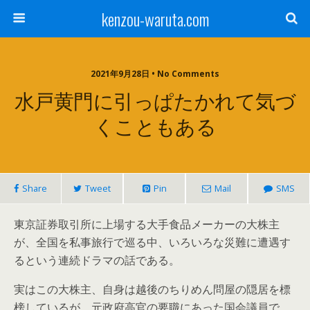
kenzou-waruta.com
2021年9月28日 • No Comments
水戸黄門に引っぱたかれて気づ
くこともある
Share
Tweet
Pin
Mail
SMS
東京証券取引所に上場する大手食品メーカーの大株主
が、全国を私事旅行で巡る中、いろいろな災難に遭遇す
るという連続ドラマの話である。
実はこの大株主、自身は越後のちりめん問屋の隠居を標
榜しているが、元政府高官の要職にあった国会議員で、