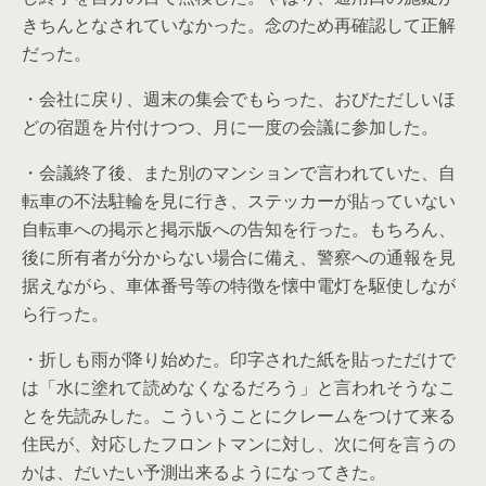
きちんとなされていなかった。念のため再確認して正解
だった。
・会社に戻り、週末の集会でもらった、おびただしいほ
どの宿題を片付けつつ、月に一度の会議に参加した。
・会議終了後、また別のマンションで言われていた、自
転車の不法駐輪を見に行き、ステッカーが貼っていない
自転車への掲示と掲示版への告知を行った。もちろん、
後に所有者が分からない場合に備え、警察への通報を見
据えながら、車体番号等の特徴を懐中電灯を駆使しなが
ら行った。
・折しも雨が降り始めた。印字された紙を貼っただけで
は「水に塗れて読めなくなるだろう」と言われそうなこ
とを先読みした。こういうことにクレームをつけて来る
住民が、対応したフロントマンに対し、次に何を言うの
かは、だいたい予測出来るようになってきた。