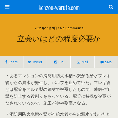
kenzou-waruta.com
2021年11月9日 • No Comments
立会いはどの程度必要か
Share
Tweet
Pin
Mail
SMS
・あるマンションの消防用防火水槽へ繋がる給水フレキ
管からの漏水が発生し、バルブを止めていた。フレキ管
とは配管をアルミ製の鋼材で被覆したもので、凍結や衝
撃を防止する役割りをもっている。配管に特殊な被覆が
なされているので、施工がやや割高となる。
・消防用防火水槽へ繋がる給水管からの漏水であったた