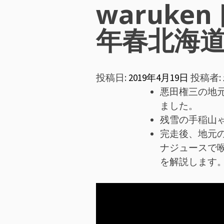
ン
waruke
メ
年春北海
ニ
投稿日:
2019年4月19日
投稿者:
ュ
悪田権三の地
ー
ました。
残雪の手稲山
完走後、地元
ナジュースで
を解説します