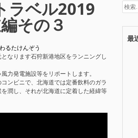
nトラベル2019
検
索:
道編その３
最
わるたけんぞう
元となります石狩新港地区をランニングし
ゃ風力発電施設等をリポートします。
のコンビニで、北海道では定番飲料のガラ
喉を潤し、それが北海道に定着した経緯等
。