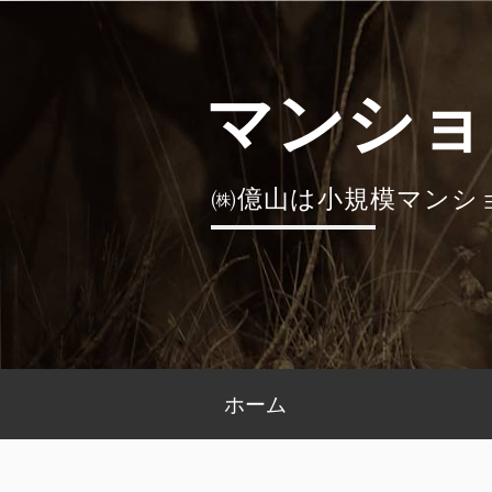
コ
ン
テ
マンショ
ン
ツ
へ
㈱億山は小規模マンシ
ス
キ
ッ
プ
メ
ホーム
イ