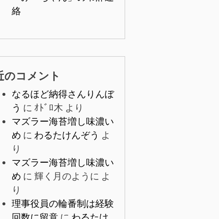
絡
近のコメント
なるほど納得さんりんぼ
う
に
ｵﾄﾞﾛ木
より
マズラー海苔増し味濃い
め
に
わるたけんぞう
よ
り
マズラー海苔増し味濃い
め
に
輝く月のように
よ
り
理事役員の輪番制は経験
回数に留意
に
わるたけ