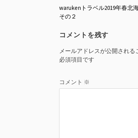
投
warukenトラベル2019年春北
その２
稿
ナ
コメントを残す
ビ
メールアドレスが公開される
ゲ
必須項目です
ー
コメント
※
シ
ョ
ン