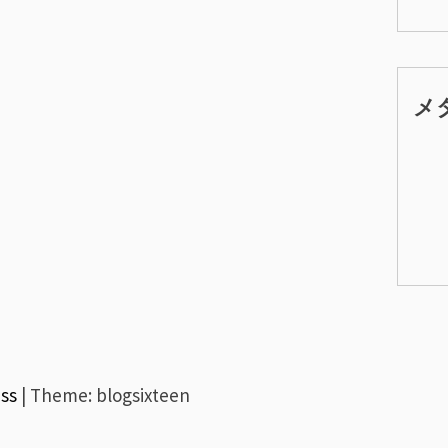
メ
ss
|
Theme: blogsixteen