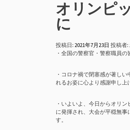
ン
オリンピ
メ
に
ニ
投稿日:
2021年7月23日
投稿者:
ュ
・全国の警察官・警察職員の
ー
・コロナ禍で閉塞感が著しい
れるお姿に心より感謝申し上
・いよいよ、今日からオリン
に発揮され、大会が平穏無事
す。