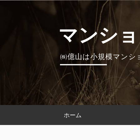
コ
ン
テ
マンショ
ン
ツ
へ
㈱億山は小規模マンシ
ス
キ
ッ
プ
メ
ホーム
イ