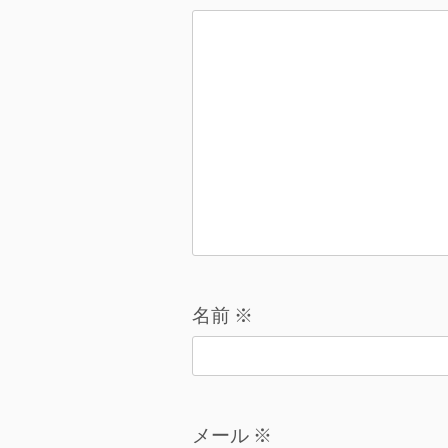
シ
ョ
ン
名前
※
メール
※