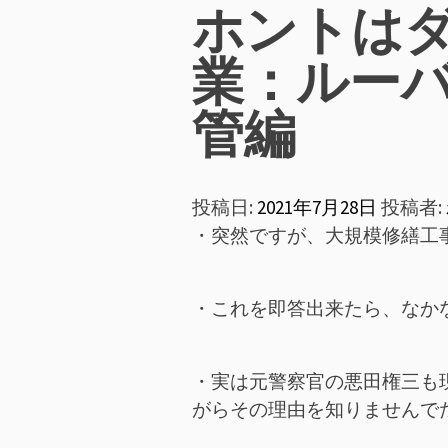
ン
ホントは
メ
業：ルー
ニ
管編
ュ
投稿日:
2021年7月28日
投稿者:
ー
・突然ですが、大規模修繕工
・これを即答出来たら、なか
・実は元警察官の悪田権三も
がらその理由を知りませんで