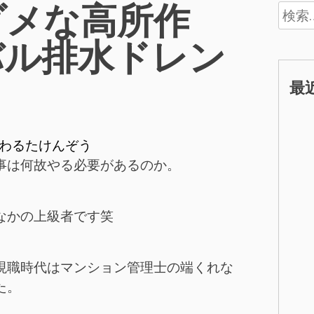
ダメな高所作
検
索:
バル排水ドレン
最
わるたけんぞう
事は何故やる必要があるのか。
なかの上級者です笑
現職時代はマンション管理士の端くれな
た。