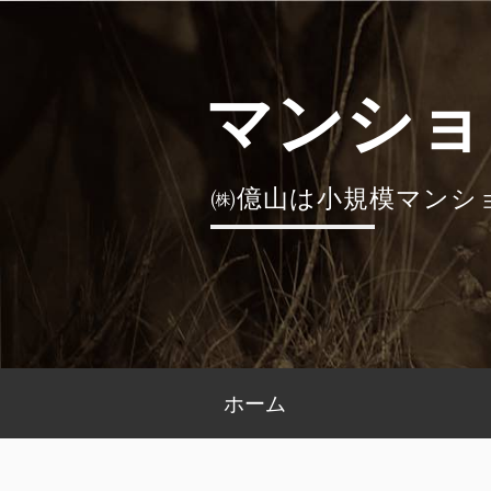
コ
ン
テ
マンショ
ン
ツ
へ
㈱億山は小規模マンシ
ス
キ
ッ
プ
メ
ホーム
イ