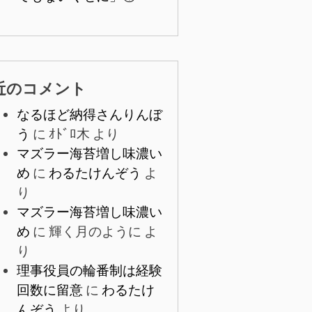
近のコメント
なるほど納得さんりんぼ
う
に
ｵﾄﾞﾛ木
より
マズラー海苔増し味濃い
め
に
わるたけんぞう
よ
り
マズラー海苔増し味濃い
め
に
輝く月のように
よ
り
理事役員の輪番制は経験
回数に留意
に
わるたけ
んぞう
より