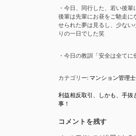
・今日、同行した、若い後輩
後輩は先輩にお昼をご馳走に
せられた夢は見るし、少ない
りの一日でした笑
・今日の教訓「安全は全てに
カテゴリー:
マンション管理士
投
利益相反取引、しかも、手抜
事！
稿
ナ
コメントを残す
ビ