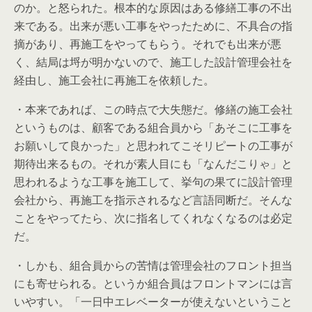
のか。と怒られた。根本的な原因はある修繕工事の不出
来である。出来が悪い工事をやったために、不具合の指
摘があり、再施工をやってもらう。それでも出来が悪
く、結局は埒が明かないので、施工した設計管理会社を
経由し、施工会社に再施工を依頼した。
・本来であれば、この時点で大失態だ。修繕の施工会社
というものは、顧客である組合員から「あそこに工事を
お願いして良かった」と思われてこそリピートの工事が
期待出来るもの。それが素人目にも「なんだこりゃ」と
思われるような工事を施工して、挙句の果てに設計管理
会社から、再施工を指示されるなど言語同断だ。そんな
ことをやってたら、次に指名してくれなくなるのは必定
だ。
・しかも、組合員からの苦情は管理会社のフロント担当
にも寄せられる。というか組合員はフロントマンには言
いやすい。「一日中エレベーターが使えないということ