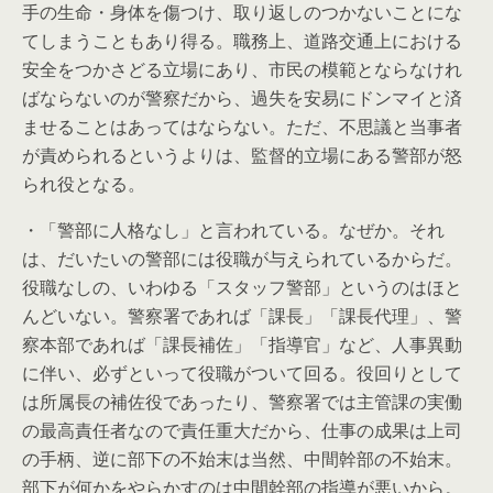
手の生命・身体を傷つけ、取り返しのつかないことにな
てしまうこともあり得る。職務上、道路交通上における
安全をつかさどる立場にあり、市民の模範とならなけれ
ばならないのが警察だから、過失を安易にドンマイと済
ませることはあってはならない。ただ、不思議と当事者
が責められるというよりは、監督的立場にある警部が怒
られ役となる。
・「警部に人格なし」と言われている。なぜか。それ
は、だいたいの警部には役職が与えられているからだ。
役職なしの、いわゆる「スタッフ警部」というのはほと
んどいない。警察署であれば「課長」「課長代理」、警
察本部であれば「課長補佐」「指導官」など、人事異動
に伴い、必ずといって役職がついて回る。役回りとして
は所属長の補佐役であったり、警察署では主管課の実働
の最高責任者なので責任重大だから、仕事の成果は上司
の手柄、逆に部下の不始末は当然、中間幹部の不始末。
部下が何かをやらかすのは中間幹部の指導が悪いから。