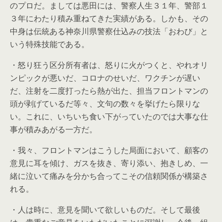
のプロだ。ましては悪田には、警察人生３１年、警部１
３年にわたり積み重ねてきた実績がある。しかも、その
中身は伝統ある神奈川県警察仕込みの技法「おわび」と
いう特殊技能である。
・怒り狂う区分所有者は、怒りに火がつくと、やれオリ
ンピックが悪いだ、コロナのせいだ、ワクチンが遅い
だ、注射を二度打ったら熱が出た、担当フロントマンの
頭が剥げているだ等々、文句の数々を挙げたら限りな
い。これに、いちいち食い下がっていたのでは大事な仕
事が積みあがる一方だ。
・我々、フロントマンはこうした局面において、顧客の
意見に耳を傾け、ガスを抜き、寄り添い、抱きしめ、一
緒に泣いて痛みを分かち合ってこその信頼関係が構築さ
れる。
・人は時に、意見を聞いて欲しいものだ。そして最後