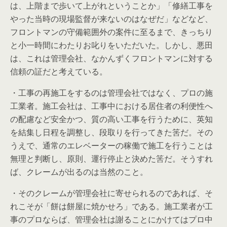
は、上階まで歩いて上がれということか」「修繕工事を
やった当時の現場監督が来ないのはなぜだ」などなど、
フロントマンの守備範囲外の案件に至るまで、きっちり
と小一時間にわたりお叱りをいただいた。しかし、悪田
は、これは管理会社、なかんずくフロントマンに対する
信頼の証だと考えている。
・工事の再施工をするのは管理会社ではなく、プロの施
工業者。施工会社は、工事中における居住者の利便性へ
の配慮など安全かつ、質の高い工事を行うために、英知
を結集し日程を調整し、段取りを行ってきた筈だ。その
うえで、通常のエレベーターの稼働で施工を行うことは
無理と判断し、原則、運行停止と決めた筈だ。そうすれ
ば、クレームが出るのは当然のこと。
・そのクレームが管理会社に寄せられるのであれば、そ
れこそが「餅は餅屋に焼かせろ」である。施工業者が工
事のプロならば、管理会社は謝ることにかけてはプロ中