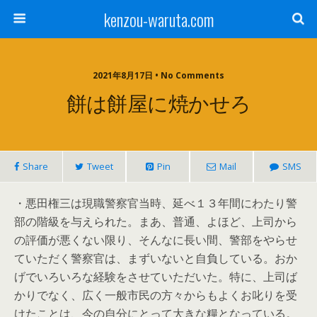
kenzou-waruta.com
2021年8月17日 • No Comments
餅は餅屋に焼かせろ
Share
Tweet
Pin
Mail
SMS
・悪田権三は現職警察官当時、延べ１３年間にわたり警
部の階級を与えられた。まあ、普通、よほど、上司から
の評価が悪くない限り、そんなに長い間、警部をやらせ
ていただく警察官は、まずいないと自負している。おか
げでいろいろな経験をさせていただいた。特に、上司ば
かりでなく、広く一般市民の方々からもよくお叱りを受
けたことは、今の自分にとって大きな糧となっている。