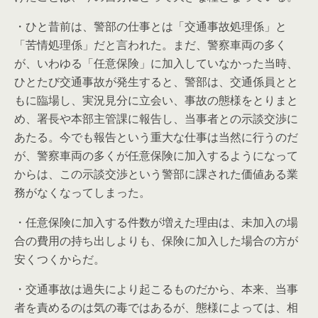
・ひと昔前は、警部の仕事とは「交通事故処理係」と
「苦情処理係」だと言われた。まだ、警察車両の多く
が、いわゆる「任意保険」に加入していなかった当時、
ひとたび交通事故が発生すると、警部は、交通係員とと
もに臨場し、実況見分に立会い、事故の態様をとりまと
め、署長や本部主管課に報告し、当事者との示談交渉に
あたる。今でも報告という重大な仕事は当然に行うのだ
が、警察車両の多くが任意保険に加入するようになって
からは、この示談交渉という警部に課された価値ある業
務がなくなってしまった。
・任意保険に加入する件数が増えた理由は、未加入の場
合の費用の持ち出しよりも、保険に加入した場合の方が
安くつくからだ。
・交通事故は過失により起こるものだから、本来、当事
者を責めるのは気の毒ではあるが、態様によっては、相