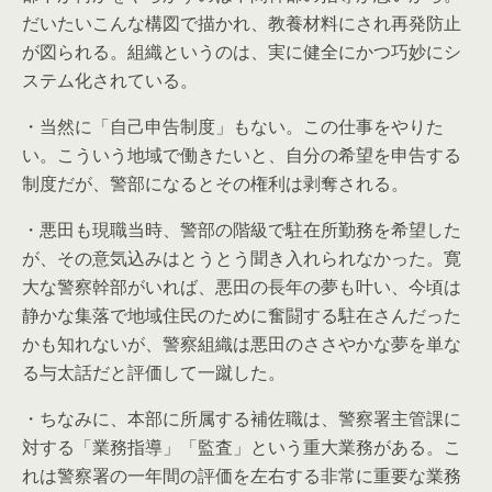
だいたいこんな構図で描かれ、教養材料にされ再発防止
が図られる。組織というのは、実に健全にかつ巧妙にシ
ステム化されている。
・当然に「自己申告制度」もない。この仕事をやりた
い。こういう地域で働きたいと、自分の希望を申告する
制度だが、警部になるとその権利は剥奪される。
・悪田も現職当時、警部の階級で駐在所勤務を希望した
が、その意気込みはとうとう聞き入れられなかった。寛
大な警察幹部がいれば、悪田の長年の夢も叶い、今頃は
静かな集落で地域住民のために奮闘する駐在さんだった
かも知れないが、警察組織は悪田のささやかな夢を単な
る与太話だと評価して一蹴した。
・ちなみに、本部に所属する補佐職は、警察署主管課に
対する「業務指導」「監査」という重大業務がある。こ
れは警察署の一年間の評価を左右する非常に重要な業務