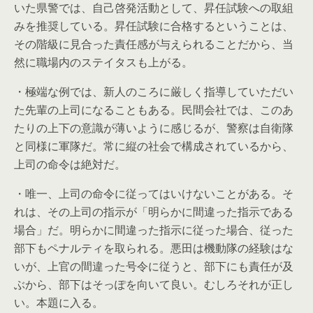
いた県警では、自己啓発活動として、昇任試験への取組
みを推奨している。昇任試験に合格するということは、
その階級に見合った責任感が与えられることだから、当
然に職場内のステイタスも上がる。
・極端な例では、新人のころに厳しく指導していただい
た先輩の上司になることもある。民間会社では、このあ
たりの上下の意識が薄いように感じるが、警察は自衛隊
と同様に軍隊だ。常に縦の社会で構成されているから、
上司の命令は絶対だ。
・唯一、上司の命令に従ってはいけないことがある。そ
れは、その上司の指示が「明らかに間違った指示である
場合」だ。明らかに間違った指示に従った場合、従った
部下もペナルティを取られる。悪田は機動隊の経験はな
いが、上官の間違った号令に従うと、部下にも責任が及
ぶから、部下はそっぽを向いて良い。むしろそれが正し
い。本題に入る。