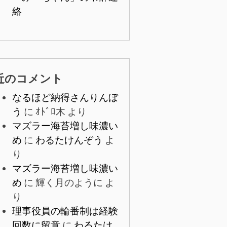
絡
近のコメント
なるほど納得さんりんぼ
う
に
ｵﾄﾞﾛ木
より
マズラー海苔増し味濃い
め
に
わるたけんぞう
よ
り
マズラー海苔増し味濃い
め
に
輝く月のように
よ
り
理事役員の輪番制は経験
回数に留意
に
わるたけ