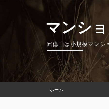
コ
ン
テ
マンショ
ン
ツ
へ
㈱億山は小規模マンシ
ス
キ
ッ
プ
メ
ホーム
イ