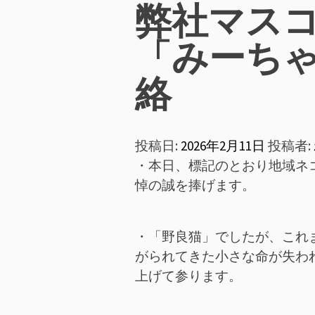
ン
弊社マス
メ
「みーち
ニ
絡
ュ
投稿日:
2026年2月11日
投稿者:
ー
・本日、標記のとおり地域ネ
悼の誠を捧げます。
・「野良猫」でしたが、これ
がられてきた小さな命が失わ
上げて参ります。