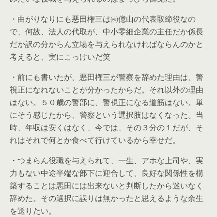
・曲がりなりにも悪田権三は㈱億山の代表取締役なの
で、何故、法人の代取が、中小零細企業の主任だか係長
だか訳の分からん立場を与えられなければならんのかと
考えると、実にこっけいだ笑
・前にも書いたが、悪田権三が警察を辞めた理由は、警
視正になれないことが分かったからだ。それ以外の理由
はない。５０歳の警部に、警視正になる道筋はない。単
にそう感じたから、警察という選択肢はなくなった。当
時、年収は安くはなく、今では、その３分の１だが、そ
れはそれで何とか食べて行けているから幸せだ。
・つまらん役職を与えられて、一生、アホな上司や、実
力もない中途半端な部下に迎合して、良好な関係性を構
築することは悪田には出来ないと判断したから迷いなく
辞めた。その選択に誤りは無かったと思えるような余生
を送りたい。