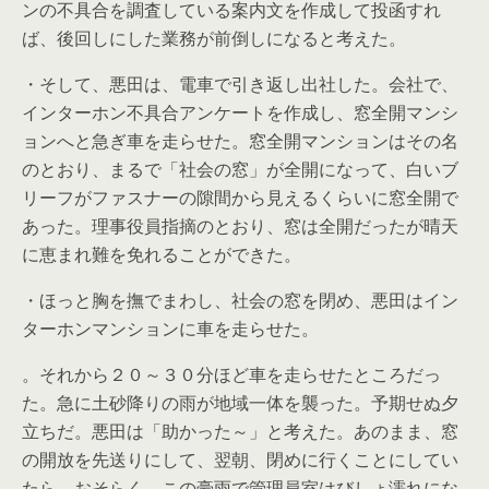
ンの不具合を調査している案内文を作成して投函すれ
ば、後回しにした業務が前倒しになると考えた。
・そして、悪田は、電車で引き返し出社した。会社で、
インターホン不具合アンケートを作成し、窓全開マンシ
ョンへと急ぎ車を走らせた。窓全開マンションはその名
のとおり、まるで「社会の窓」が全開になって、白いブ
リーフがファスナーの隙間から見えるくらいに窓全開で
あった。理事役員指摘のとおり、窓は全開だったが晴天
に恵まれ難を免れることができた。
・ほっと胸を撫でまわし、社会の窓を閉め、悪田はイン
ターホンマンションに車を走らせた。
。それから２０～３０分ほど車を走らせたところだっ
た。急に土砂降りの雨が地域一体を襲った。予期せぬ夕
立ちだ。悪田は「助かった～」と考えた。あのまま、窓
の開放を先送りにして、翌朝、閉めに行くことにしてい
たら、おそらく、この豪雨で管理員室はびしょ濡れにな