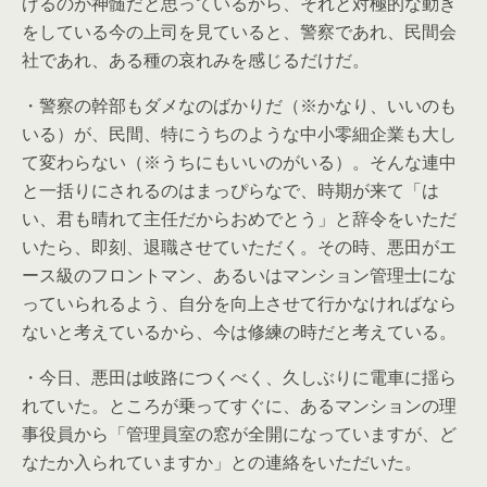
げるのが神髄だと思っているから、それと対極的な動き
をしている今の上司を見ていると、警察であれ、民間会
社であれ、ある種の哀れみを感じるだけだ。
・警察の幹部もダメなのばかりだ（※かなり、いいのも
いる）が、民間、特にうちのような中小零細企業も大し
て変わらない（※うちにもいいのがいる）。そんな連中
と一括りにされるのはまっぴらなで、時期が来て「は
い、君も晴れて主任だからおめでとう」と辞令をいただ
いたら、即刻、退職させていただく。その時、悪田がエ
ース級のフロントマン、あるいはマンション管理士にな
っていられるよう、自分を向上させて行かなければなら
ないと考えているから、今は修練の時だと考えている。
・今日、悪田は岐路につくべく、久しぶりに電車に揺ら
れていた。ところが乗ってすぐに、あるマンションの理
事役員から「管理員室の窓が全開になっていますが、ど
なたか入られていますか」との連絡をいただいた。