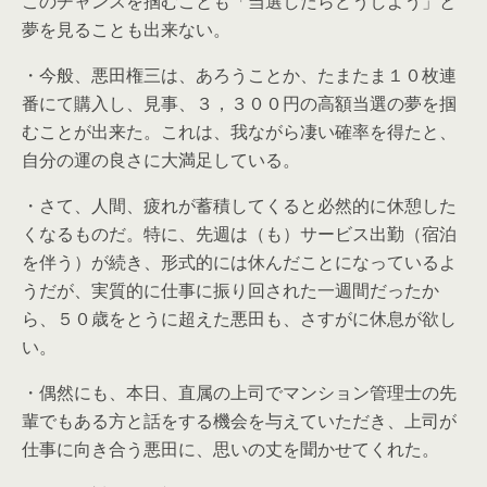
このチャンスを掴むことも「当選したらどうしよう」と
夢を見ることも出来ない。
・今般、悪田権三は、あろうことか、たまたま１０枚連
番にて購入し、見事、３，３００円の高額当選の夢を掴
むことが出来た。これは、我ながら凄い確率を得たと、
自分の運の良さに大満足している。
・さて、人間、疲れが蓄積してくると必然的に休憩した
くなるものだ。特に、先週は（も）サービス出勤（宿泊
を伴う）が続き、形式的には休んだことになっているよ
うだが、実質的に仕事に振り回された一週間だったか
ら、５０歳をとうに超えた悪田も、さすがに休息が欲し
い。
・偶然にも、本日、直属の上司でマンション管理士の先
輩でもある方と話をする機会を与えていただき、上司が
仕事に向き合う悪田に、思いの丈を聞かせてくれた。