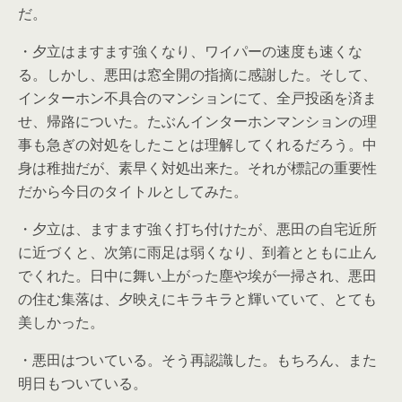
だ。
・夕立はますます強くなり、ワイパーの速度も速くな
る。しかし、悪田は窓全開の指摘に感謝した。そして、
インターホン不具合のマンションにて、全戸投函を済ま
せ、帰路についた。たぶんインターホンマンションの理
事も急ぎの対処をしたことは理解してくれるだろう。中
身は稚拙だが、素早く対処出来た。それが標記の重要性
だから今日のタイトルとしてみた。
・夕立は、ますます強く打ち付けたが、悪田の自宅近所
に近づくと、次第に雨足は弱くなり、到着とともに止ん
でくれた。日中に舞い上がった塵や埃が一掃され、悪田
の住む集落は、夕映えにキラキラと輝いていて、とても
美しかった。
・悪田はついている。そう再認識した。もちろん、また
明日もついている。