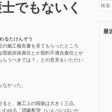
護士でもないく
検
索:
最
わるたけんぞう
社の施工報告書を見てもらったところ
は瑕疵担保責任とか契約不適合責任とか
もらうべきでは？」との意見をいただい
らなかった。
けると、施工上の瑕疵は大きく三点。
のいわゆる「隠蔽配管（いんぺいはいか