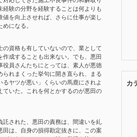
で対応してきた施工不良事件の和解取り
未経験の分野を経験することは何よりも
験値を向上させれば、さらに仕事が楽し
ためになる。
士の資格も有していないので、業として
を作成することも出来ない。でも、悪田
事役員さんたちにとっては、素人が悪徳
められまくった挙句に開き直られ、まる
カ
いるヤツが悪い」くらいの馬鹿にされよ
えていた。これを何とかするのが悪田の
負託された、悪田の責務は、間違いを糺
悪田は、自身の損得勘定抜きに、この案