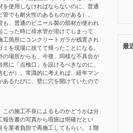
材を使用しなければならないのに、普通
ビ管でも耐火性のあるものがある）。
管も、普通のビニール製の部材が使われ
起こった時に排水管が溶けてしまって
施工箇所にコンクリートガラが残置され
最
ゴミを現場に捨てて帰ったことになる。
外の場所からも、今後、同様な不具合が
当然に「点検口」を設けるべきなのに、
含むが）。常識的に考えれば、経年マン
があるたびに、壁に穴を開けていたので
、この施工不良によるものかどうかは分
工報告書の写真から瑕疵は明確だとい
良を業者負担で再施工してもらい。１階