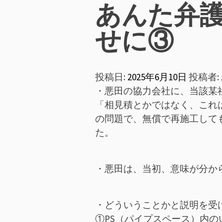
ン
あんた弁
メ
せに③
ニ
投稿日:
2025年6月10日
投稿者:
ュ
・悪田の協力会社に、当該某
ー
「相見積とかではなく、これ
の問題で、無償で再施工して
た。
・悪田は、当初、意味が分か
・どういうことかと説明を受
①PS（パイプスペース）内