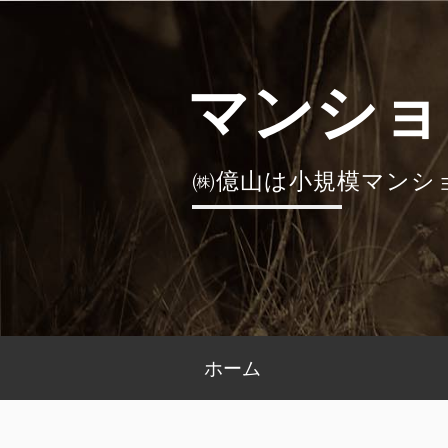
コ
ン
テ
マンショ
ン
ツ
へ
㈱億山は小規模マンシ
ス
キ
ッ
プ
メ
ホーム
イ