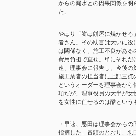
からの漏水との因果関係を明
た。
やはり「餅は餅屋に焼かせろ
者さん。その助言は大いに役
は関係なく、施工不良がある
費用負担で直せ。単にそれだ
速、理事会に報告し、今後の
施工業者の担当者に上記三点
というオーダーを理事会から
項だが、理事役員の大半が女
を女性に任せるのは酷という
・早速、悪田は理事会からの
指摘した。冒頭のとおり、悪