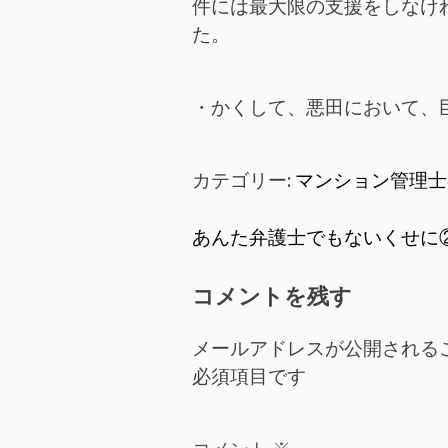
件には最大限の支援をしなけ
た。
・かくして、悪田において、
カテゴリー:
マンション管理士
投
あんた弁護士でもないくせに
稿
コメントを残す
ナ
メールアドレスが公開される
ビ
必須項目です
ゲ