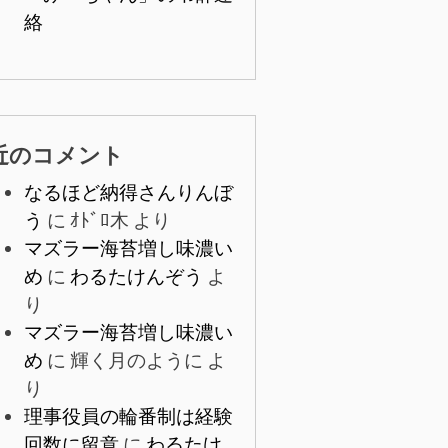
絡
近のコメント
なるほど納得さんりんぼ
う
に
ｵﾄﾞﾛ木
より
マズラー海苔増し味濃い
め
に
わるたけんぞう
よ
り
マズラー海苔増し味濃い
め
に
輝く月のように
よ
り
理事役員の輪番制は経験
回数に留意
に
わるたけ