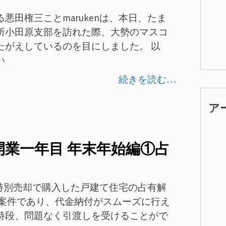
悪田権三ことmarukenは、本日、たま
所小田原支部を訪れた際、大勢のマスコ
たがえしているのを目にしました。 以
い
続きを読む…
ア
te 開業一年目 年末年始編①占
山が特別売却で購入した戸建て住宅の占有解
応案件であり、代金納付がスムーズに行え
特段、問題なく引渡しを受けることがで