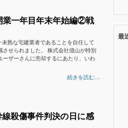
ate 開業一年目年末年始編②戦
最
日本一未熟な宅建業者であることを自任して
感させられました。 株式会社億山が特別
ユーザーさんに売却するにあたり、いわ
続きを読む…
幹線殺傷事件判決の日に感