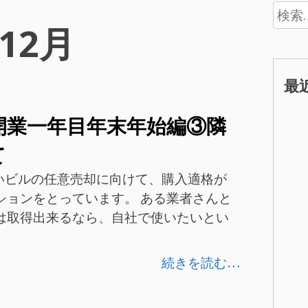
検
年12月
索:
最
ate 開業一年目年末年始編③隣
て
ど近いビルの任意売却に向けて、購入適格が
ションをとっています。 ある業者さんと
は取得出来るなら、自社で使いたいとい
続きを読む…