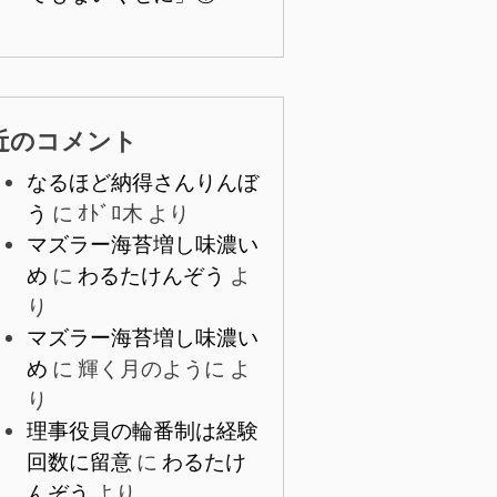
近のコメント
なるほど納得さんりんぼ
う
に
ｵﾄﾞﾛ木
より
マズラー海苔増し味濃い
め
に
わるたけんぞう
よ
り
マズラー海苔増し味濃い
め
に
輝く月のように
よ
り
理事役員の輪番制は経験
回数に留意
に
わるたけ
んぞう
より