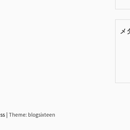
メ
ss
|
Theme: blogsixteen