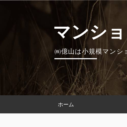
コ
ン
テ
マンショ
ン
ツ
へ
㈱億山は小規模マンシ
ス
キ
ッ
プ
メ
ホーム
イ