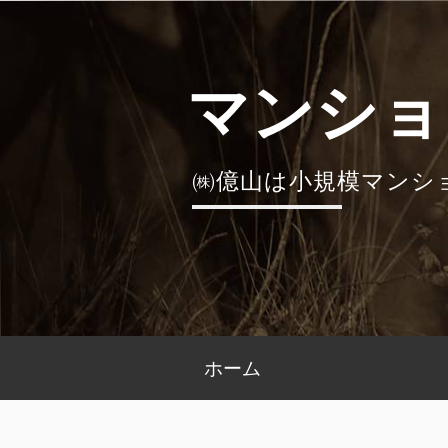
コ
ン
テ
マンショ
ン
ツ
へ
㈱億山は小規模マンシ
ス
キ
ッ
プ
メ
ホーム
イ