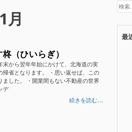
検
年1月
索:
最
す柊（ひいらぎ）
年末から翌年年始にかけて、北海道の実
の帰省となります。 ・思い返せば、この
りました。 ・開業間もない不動産の世界
ンデ
続きを読む…