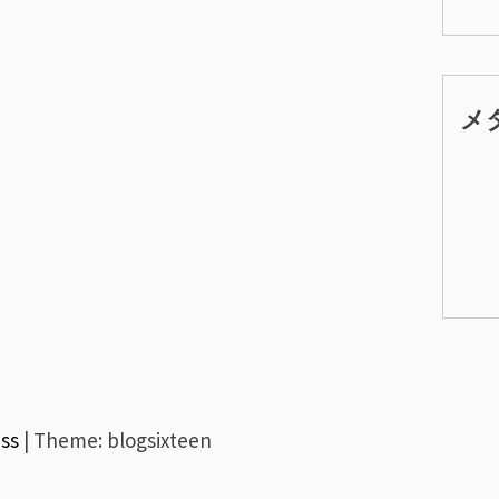
メ
ss
|
Theme: blogsixteen