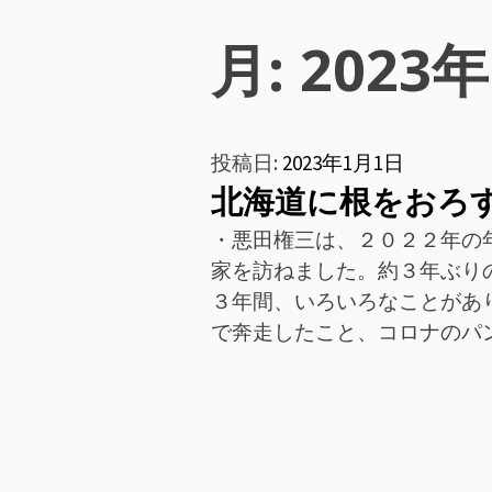
ン
月:
2023
メ
ニ
投稿日:
2023年1月1日
ュ
北海道に根をおろ
ー
・悪田権三は、２０２２年の
家を訪ねました。約３年ぶり
３年間、いろいろなことがあ
で奔走したこと、コロナのパ