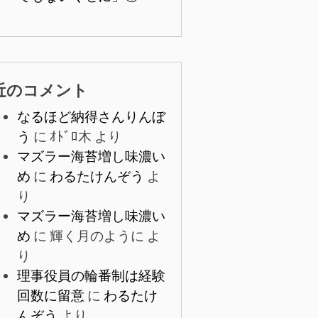
近のコメント
なるほど納得さんりんぼ
う
に
ｵﾄﾞﾛ木
より
マズラー海苔増し味濃い
め
に
わるたけんぞう
よ
り
マズラー海苔増し味濃い
め
に
輝く月のように
よ
り
理事役員の輪番制は経験
回数に留意
に
わるたけ
んぞう
より