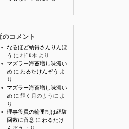
近のコメント
なるほど納得さんりんぼ
う
に
ｵﾄﾞﾛ木
より
マズラー海苔増し味濃い
め
に
わるたけんぞう
よ
り
マズラー海苔増し味濃い
め
に
輝く月のように
よ
り
理事役員の輪番制は経験
回数に留意
に
わるたけ
んぞう
より