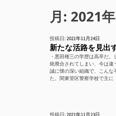
ン
月:
2021
メ
ニ
投稿日:
2021年11月24日
ュ
新たな活路を見出
ー
・悪田権三の学歴は高卒だ。
統廃合されてしまい、今は違
誠に懐の深い組織で、こんな
た。関東管区警察学校で主に
投稿日:
2021年11月23日