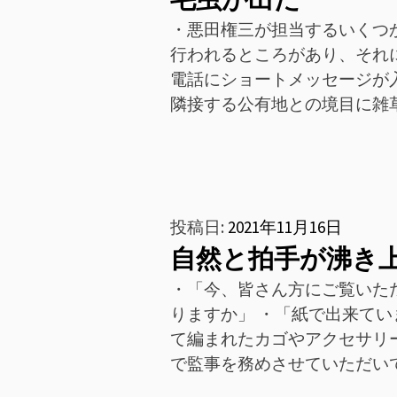
・悪田権三が担当するいくつ
行われるところがあり、それ
電話にショートメッセージが
隣接する公有地との境目に雑
投稿日:
2021年11月16日
自然と拍手が沸き
・「今、皆さん方にご覧いた
りますか」 ・「紙で出来て
て編まれたカゴやアクセサリ
で監事を務めさせていただい