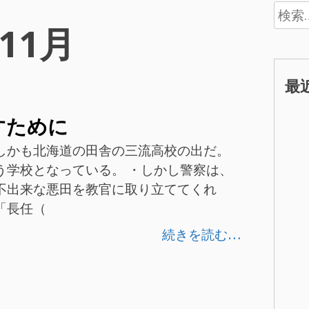
検
年11月
索:
最
すために
しかも北海道の田舎の三流高校の出だ。
う学校となっている。 ・しかし警察は、
不出来な悪田を教官に取り立ててくれ
「長任（
続きを読む…