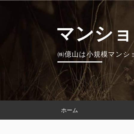
コ
ン
テ
マンショ
ン
ツ
へ
㈱億山は小規模マンシ
ス
キ
ッ
プ
メ
ホーム
イ