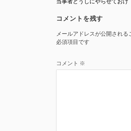
投
当事者どうしにやらせておけ
稿
コメントを残す
ナ
メールアドレスが公開される
ビ
必須項目です
ゲ
ー
コメント
※
シ
ョ
ン