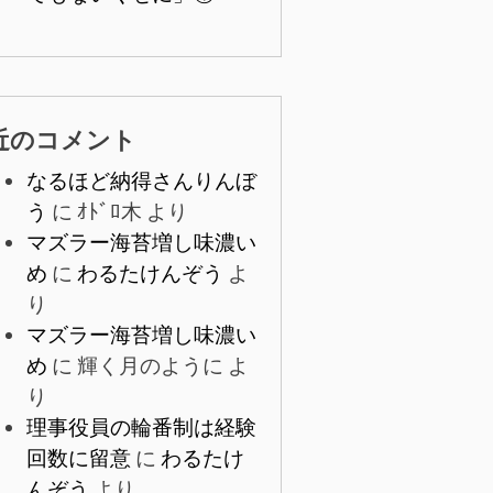
近のコメント
なるほど納得さんりんぼ
う
に
ｵﾄﾞﾛ木
より
マズラー海苔増し味濃い
め
に
わるたけんぞう
よ
り
マズラー海苔増し味濃い
め
に
輝く月のように
よ
り
理事役員の輪番制は経験
回数に留意
に
わるたけ
んぞう
より