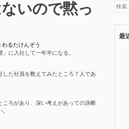
はないので黙っ
検
索:
最
:
わるたけんぞう
理」に入社して一年半になる。
社した社員を数えてみたところ７人であ
ところがあり、深い考えがあっての決断
い。