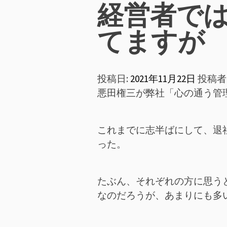
ン
経営者で
メ
てますが
ニ
投稿日:
2021年11月22日
投稿者
ュ
悪田権三が弊社「心の通う管
ー
これまでに志半ばにして、退
った。
たぶん、それぞれの方に思う
なのだろうが、あまりにも多