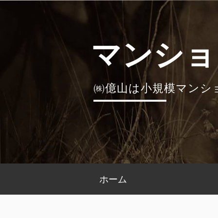
コ
ン
テ
マンショ
ン
ツ
へ
㈱億山は小規模マンシ
ス
キ
ッ
プ
メ
ホーム
イ