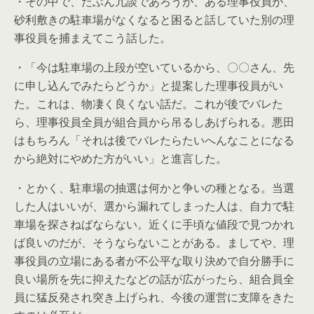
・その中で、たぶん冗談であろうが、ある理事役員が、
砂利敷きの駐車場がなくなると困ると話していた別の理
事役員を捕まえてこう話した。
・「今は駐車場の上段が空いているから、〇〇さん、先
に申し込んでみたらどうか」と提案した理事役員がい
た。これは、物凄く良くない話だ。これが後でバレた
ら、理事役員全員が組合員から吊るしあげられる。悪田
はもちろん「それは後でバレたらたいへんなことになる
から絶対にやめた方がいい」と進言した。
・とかく、駐車場の抽選は何かと争いの種となる。当選
した人はいいが、選から漏れてしまった人は、自力で駐
車場を探さねばならない。近くに手頃な値段で見つかれ
ば良いのだが、そうならないことがある。ましてや、理
事役員の立場にある者が不公平な取り決めで自分勝手に
良い場所を先に抑えたなどの話が広がったら、組合員全
員に猛反発され突き上げられ、今後の運営に支障をきた