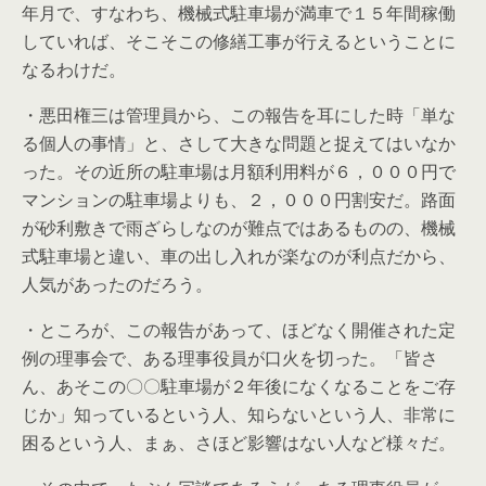
年月で、すなわち、機械式駐車場が満車で１５年間稼働
していれば、そこそこの修繕工事が行えるということに
なるわけだ。
・悪田権三は管理員から、この報告を耳にした時「単な
る個人の事情」と、さして大きな問題と捉えてはいなか
った。その近所の駐車場は月額利用料が６，０００円で
マンションの駐車場よりも、２，０００円割安だ。路面
が砂利敷きで雨ざらしなのが難点ではあるものの、機械
式駐車場と違い、車の出し入れが楽なのが利点だから、
人気があったのだろう。
・ところが、この報告があって、ほどなく開催された定
例の理事会で、ある理事役員が口火を切った。「皆さ
ん、あそこの〇〇駐車場が２年後になくなることをご存
じか」知っているという人、知らないという人、非常に
困るという人、まぁ、さほど影響はない人など様々だ。