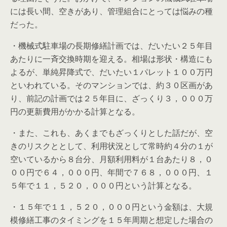
には長い間、空きがあり、管理組合にとっては悩みの種
だった。
・機械式駐車場の長期修繕計画では、だいたい２５年目
あたりに一斉交換時期を迎える。相場は形状・構造にも
よるが、単純昇降式で、だいたい１パレット１００万円
といわれている。そのマンションでは、約３０区画があ
り、前記の計画では２５年目に、ざっくり３，０００万
円の更新費用がかかる計算となる。
・また、これも、あくまでもざっくりとした話だが、空
きのリスクととして、利用状況として常時約４分の１が
空いているから８台分、月額利用料が１台あたり８，０
００円で６４，０００円、年間で７６８，０００円、１
５年で１１，５２０，０００円という計算となる。
・１５年で１１，５２０，０００円という金額は、大規
模修繕工事のタイミングを１５年周期と想定した場合の