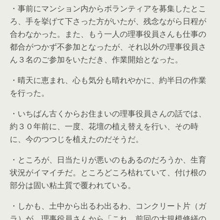
・事前にマンション内からボランティアを募集したとこ
ろ、手を挙げて下さった方がいたが、残念ながら日程が
合わなかった。また、もう一人の理事役員さんも仕事の
都合がつかず不参加となったが、それ以外の理事役員さ
ん３名のご参加をいただき、作業開始となった。
・晴天に恵まれ、心も気分も晴れやかに、約半日の作業
を行った。
・いちばん古くからお住まいの理事役員さんの話では、
約３０年前に、一度、花壇の植え替えを行い、その時
に、今のつつじを植えたのだそうだ。
・ところが、日当たりが悪いのもあるのだろうか、生育
状況がイマイチだ。ところどころ枯れていて、付け根の
部分は固い粘土質で覆われている。
・しかも、土中から出るわ出るわ、コンクリート片（ガ
ラ）が、理事役員さんから「これ、前回の大規模修繕の