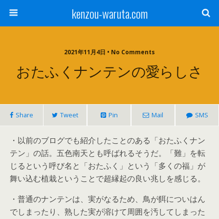
kenzou-waruta.com
2021年11月4日 • No Comments
おたふくナンテンの愛らしさ
Share
Tweet
Pin
Mail
SMS
・以前のブログでも紹介したことのある「おたふくナン
テン」の話。五色南天とも呼ばれるそうだ。「難」を転
じるという呼び名と「おたふく」という「多くの福」が
舞い込む植栽ということで超縁起の良い兆しを感じる。
・普通のナンテンは、実がなるため、鳥が餌についはん
でしまったり、熟した実が溶けて周囲を汚してしまった