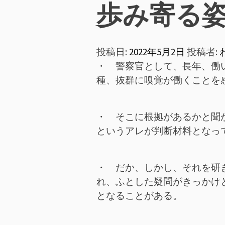
ン
歩み寄る
メ
投稿日:
2022年5月2日
投稿者:
ニ
・ 警察官として、長年、働
ュ
種、抜群に嗅覚が働くことを
ー
・ そこに根拠があるかと聞
というアレが判断材料となっ
・ だか、しかし、それを研
れ、ふとした疑問がきっかけ
となることがある。