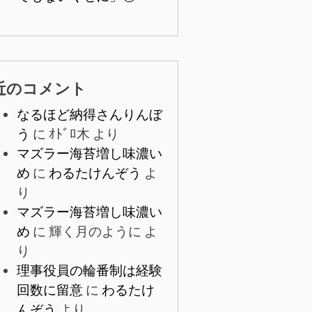
近のコメント
なるほど納得さんりんぼ
う
に
ｵﾄﾞﾛ木
より
マズラー海苔増し味濃い
め
に
わるたけんぞう
よ
り
マズラー海苔増し味濃い
め
に
輝く月のように
よ
り
理事役員の輪番制は経験
回数に留意
に
わるたけ
んぞう
より