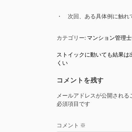
・ 次回、ある具体例に触れ
カテゴリー:
マンション管理士
投
ストイックに動いても結果は
くい
稿
ナ
コメントを残す
ビ
メールアドレスが公開される
ゲ
必須項目です
ー
コメント
※
シ