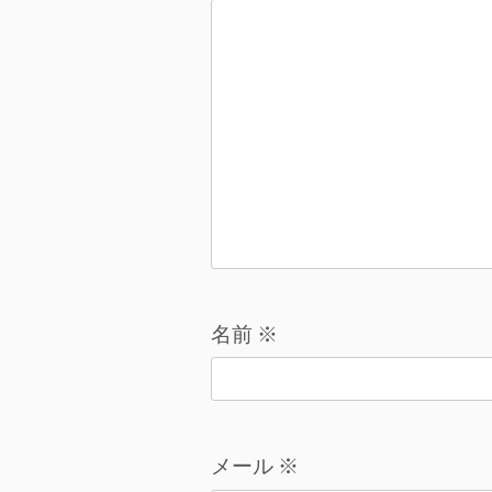
ョ
ン
名前
※
メール
※