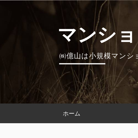
コ
ン
テ
マンショ
ン
ツ
へ
㈱億山は小規模マンシ
ス
キ
ッ
プ
メ
ホーム
イ