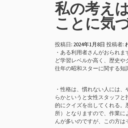
ン
私の考え
メ
ことに気
ニ
投稿日:
2024年1月8日
投稿者:
ュ
・ある利用者さんがおられま
ー
ど学習レベルか高く、歴史や
往年の昭和スターに関する知
・性格は、慣れない人には、
らかというと女性スタッフと
的にクイズを出してくれる。
所）となりますので、作業に
んが多いのですが、この方は