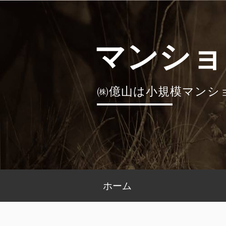
コ
ン
テ
マンショ
ン
ツ
へ
㈱億山は小規模マンシ
ス
キ
ッ
プ
メ
ホーム
イ