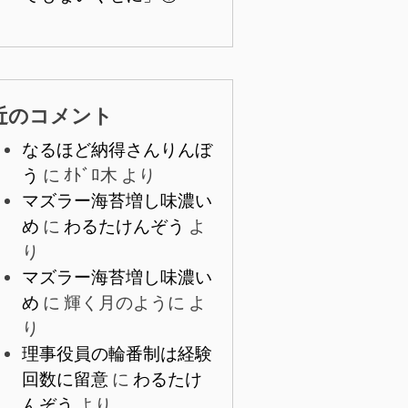
近のコメント
なるほど納得さんりんぼ
う
に
ｵﾄﾞﾛ木
より
マズラー海苔増し味濃い
め
に
わるたけんぞう
よ
り
マズラー海苔増し味濃い
め
に
輝く月のように
よ
り
理事役員の輪番制は経験
回数に留意
に
わるたけ
んぞう
より