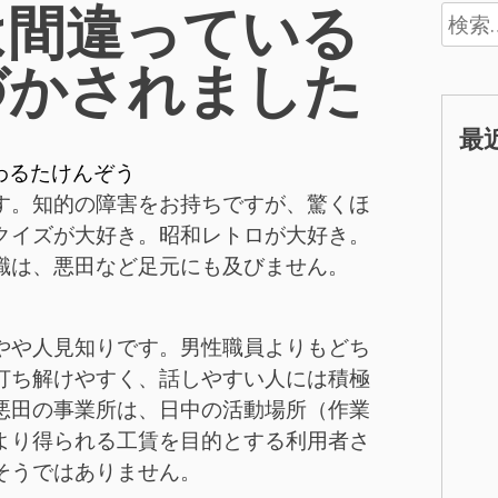
は間違っている
検
索:
づかされました
最
わるたけんぞう
す。知的の障害をお持ちですが、驚くほ
クイズが大好き。昭和レトロが大好き。
識は、悪田など足元にも及びません。
やや人見知りです。男性職員よりもどち
打ち解けやすく、話しやすい人には積極
悪田の事業所は、日中の活動場所（作業
より得られる工賃を目的とする利用者さ
そうではありません。