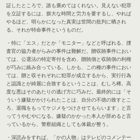
証したところで、誰も褒めてはくれない。見えない犯罪
を立証するには、膨大な時間と労力を要するし、やれば
やるほど、明らかになった真実は世間の批判に晒され
る。それが特命事件というものだ。
・特に「エス」だとか「モニター」などと呼ばれる、捜
査官の協力者がらみの事件は難解だ。贈収賄事件におい
ては、公選法の特定寄付を含め、贈賄側と収賄側の利権
が巧みに絡み合っている。しかも、この種の事件におい
ては、贈と収それぞれに犯罪が成立するから、実行行為
と認識とが綺麗に合致するということは、むしろ稀。高
度な悪はそのあたりの逃げ方に巧みだ。最終的には「そ
ういう嫌疑がかけられたことは、自分の不徳の致すとこ
ろ、退職をもってケジメをつけさせてもらいます」と言
ってうやむやになる。嫌疑のかかった本人が辞めると言
っているから、警察組織としても体裁が整う。
・深読みをすれば、「かの人物」はテレビのコメンテー