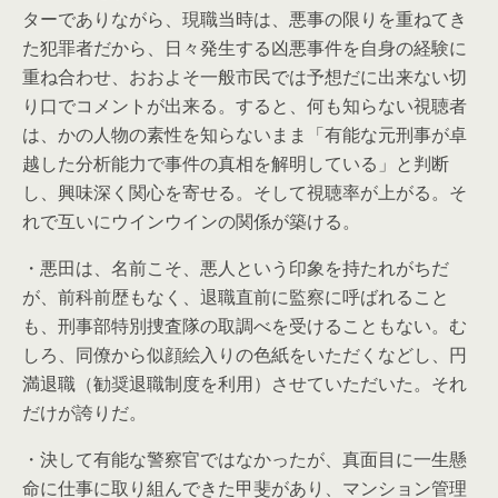
ターでありながら、現職当時は、悪事の限りを重ねてき
た犯罪者だから、日々発生する凶悪事件を自身の経験に
重ね合わせ、おおよそ一般市民では予想だに出来ない切
り口でコメントが出来る。すると、何も知らない視聴者
は、かの人物の素性を知らないまま「有能な元刑事が卓
越した分析能力で事件の真相を解明している」と判断
し、興味深く関心を寄せる。そして視聴率が上がる。そ
れで互いにウインウインの関係が築ける。
・悪田は、名前こそ、悪人という印象を持たれがちだ
が、前科前歴もなく、退職直前に監察に呼ばれること
も、刑事部特別捜査隊の取調べを受けることもない。む
しろ、同僚から似顔絵入りの色紙をいただくなどし、円
満退職（勧奨退職制度を利用）させていただいた。それ
だけが誇りだ。
・決して有能な警察官ではなかったが、真面目に一生懸
命に仕事に取り組んできた甲斐があり、マンション管理