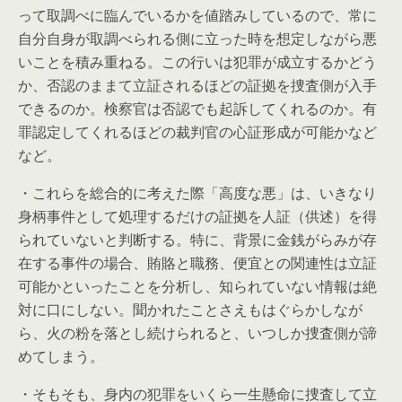
って取調べに臨んでいるかを値踏みしているので、常に
自分自身が取調べられる側に立った時を想定しながら悪
いことを積み重ねる。この行いは犯罪が成立するかどう
か、否認のままて立証されるほどの証拠を捜査側が入手
できるのか。検察官は否認でも起訴してくれるのか。有
罪認定してくれるほどの裁判官の心証形成が可能かなど
など。
・これらを総合的に考えた際「高度な悪」は、いきなり
身柄事件として処理するだけの証拠を人証（供述）を得
られていないと判断する。特に、背景に金銭がらみが存
在する事件の場合、賄賂と職務、便宜との関連性は立証
可能かといったことを分析し、知られていない情報は絶
対に口にしない。聞かれたことさえもはぐらかしなが
ら、火の粉を落とし続けられると、いつしか捜査側が諦
めてしまう。
・そもそも、身内の犯罪をいくら一生懸命に捜査して立