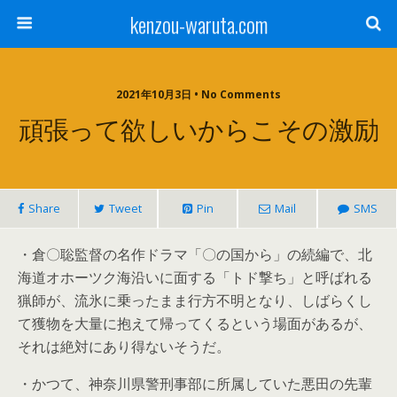
kenzou-waruta.com
2021年10月3日 • No Comments
頑張って欲しいからこその激励
Share
Tweet
Pin
Mail
SMS
・倉〇聡監督の名作ドラマ「〇の国から」の続編で、北
海道オホーツク海沿いに面する「トド撃ち」と呼ばれる
猟師が、流氷に乗ったまま行方不明となり、しばらくし
て獲物を大量に抱えて帰ってくるという場面があるが、
それは絶対にあり得ないそうだ。
・かつて、神奈川県警刑事部に所属していた悪田の先輩