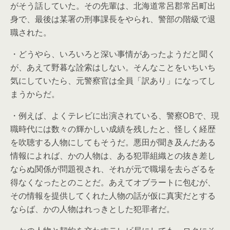
がそう話していた。その先輩は、北海道常呂郡常呂町出
身で、最後は某署の刑事課長をやられ、警部の階級で退
職された。
・どうやら、いろいろと深い事情があったようだと聞く
が、あえて野暮な詮索はしない。そんなことをいちいち
気にしていたら、元警察官は全員「訳あり」になってし
まうからだ。
・例えば、よくテレビに出演されている、警察OBで、現
職時代には数々の輝かしい成績を残したと、怪しく経歴
を吹聴する人物にしてもそうだ。悪田が聞き及んだある
情報によれば、かの人物は、ある犯罪組織との抜き差し
ならぬ関係が問題視され、それが元で職場を去らざるを
得なくなったとのことだ。あえてオブラートに包むが、
その情報を提供してくれた人物の話が仮に真実だとする
ならば、かの人物はれっきとした犯罪者だ。