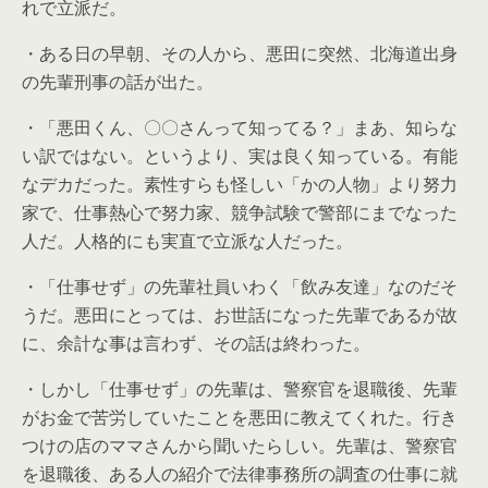
れで立派だ。
・ある日の早朝、その人から、悪田に突然、北海道出身
の先輩刑事の話が出た。
・「悪田くん、〇〇さんって知ってる？」まあ、知らな
い訳ではない。というより、実は良く知っている。有能
なデカだった。素性すらも怪しい「かの人物」より努力
家で、仕事熱心で努力家、競争試験で警部にまでなった
人だ。人格的にも実直で立派な人だった。
・「仕事せず」の先輩社員いわく「飲み友達」なのだそ
うだ。悪田にとっては、お世話になった先輩であるが故
に、余計な事は言わず、その話は終わった。
・しかし「仕事せず」の先輩は、警察官を退職後、先輩
がお金で苦労していたことを悪田に教えてくれた。行き
つけの店のママさんから聞いたらしい。先輩は、警察官
を退職後、ある人の紹介で法律事務所の調査の仕事に就