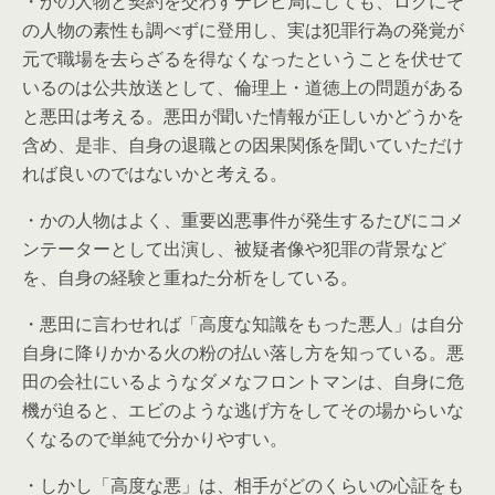
・かの人物と契約を交わすテレビ局にしても、ロクにそ
の人物の素性も調べずに登用し、実は犯罪行為の発覚が
元で職場を去らざるを得なくなったということを伏せて
いるのは公共放送として、倫理上・道徳上の問題がある
と悪田は考える。悪田が聞いた情報が正しいかどうかを
含め、是非、自身の退職との因果関係を聞いていただけ
れば良いのではないかと考える。
・かの人物はよく、重要凶悪事件が発生するたびにコメ
ンテーターとして出演し、被疑者像や犯罪の背景など
を、自身の経験と重ねた分析をしている。
・悪田に言わせれば「高度な知識をもった悪人」は自分
自身に降りかかる火の粉の払い落し方を知っている。悪
田の会社にいるようなダメなフロントマンは、自身に危
機が迫ると、エビのような逃げ方をしてその場からいな
くなるので単純で分かりやすい。
・しかし「高度な悪」は、相手がどのくらいの心証をも